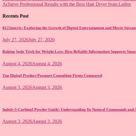
Achieve Professional Results with the Best Hair Dryer from Laifen
Recents Post
0123movie: Exploring the Growth of Digital Entertainment and Movie Strea
July 27, 2026
July 27, 2026
Baking Soda Trick for Weight Loss: How Reliable Information Supports Smar
August 4, 2026
August 4, 2026
Top Digital Product Passport Consulting Firms Compared
August 3, 2026
August 3, 2026
Indole-3-Carbinol Powder Guide: Understanding Its Natural Compounds and A
August 3, 2026
August 3, 2026