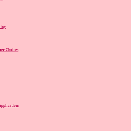
ming
ter Choices
pplications