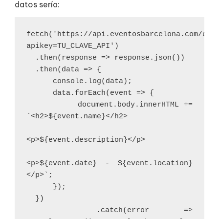
datos sería:
fetch('https://api.eventosbarcelona.com/eve
apikey=TU_CLAVE_API')
  .then(response => response.json())
  .then(data => {
      console.log(data);
      data.forEach(event => {
          document.body.innerHTML += 
`<h2>${event.name}</h2>
<p>${event.description}</p>
<p>${event.date} - ${event.location}
</p>`;
      });
  })
  .catch(error => 