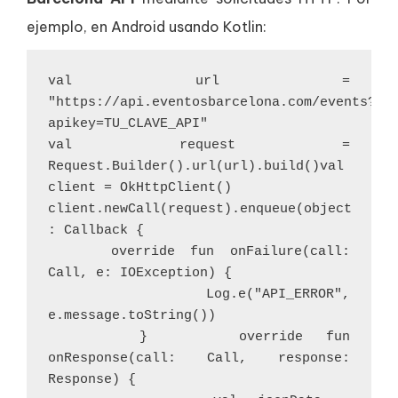
ejemplo, en Android usando Kotlin:
val url = 
"https://api.eventosbarcelona.com/events?
apikey=TU_CLAVE_API"
val request = 
Request.Builder().url(url).build()val 
client = OkHttpClient()
client.newCall(request).enqueue(object 
: Callback {
    override fun onFailure(call: 
Call, e: IOException) {
        Log.e("API_ERROR", 
e.message.toString())
    }    override fun 
onResponse(call: Call, response: 
Response) {