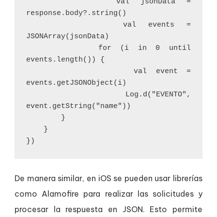
        val jsonData = 
response.body?.string()
        val events = 
JSONArray(jsonData)
        for (i in 0 until 
events.length()) {
            val event = 
events.getJSONObject(i)
            Log.d("EVENTO", 
event.getString("name"))
        }
    }
})
De manera similar, en iOS se pueden usar librerías
como Alamofire para realizar las solicitudes y
procesar la respuesta en JSON. Esto permite