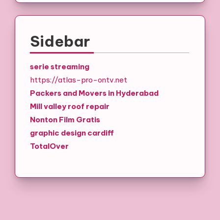
Sidebar
serie streaming
https://atlas-pro-ontv.net
Packers and Movers in Hyderabad
Mill valley roof repair
Nonton Film Gratis
graphic design cardiff
TotalOver